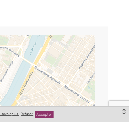
x
Accepter
 savoir plus
-
Refuser