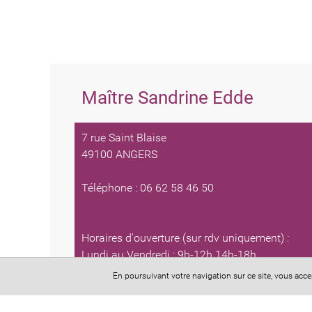
Maître Sandrine Edde
7 rue Saint Blaise
49100 ANGERS
Téléphone : 06 62 58 46 50
Horaires d'ouverture (sur rdv uniquement) :
Lundi au Vendredi : 9h-12h 14h-18h
En poursuivant votre navigation sur ce site, vous acc